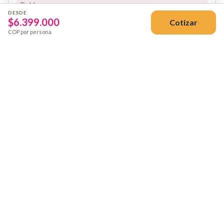
Doble
$8.699.000
DESDE
DESDE
$
6.399.000
Cotizar
Triple
$8.639.000
COP por persona
DESDE
Reservar
7 dic – 13 dic 2026
Sencilla
$10.489.000
DESDE
Doble
$8.699.000
DESDE
Triple
$8.639.000
DESDE
Reservar