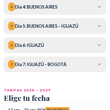
Día
4
:
BUENOS AIRES
4
Día
5
:
BUENOS AIRES – IGUAZÚ
5
Día
6
:
IGUAZÚ
6
Día
7
:
IGUAZÚ – BOGOTÁ
7
COP
TARIFAS 2026 – 2027
Elige tu fecha
17 ago – 23 ago 2026
MEJOR PRECIO