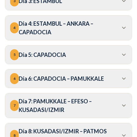
Día
3
:
ESTAMBUL
3
Día
4
:
ESTAMBUL – ANKARA –
4
CAPADOCIA
Día
5
:
CAPADOCIA
5
Día
6
:
CAPADOCIA – PAMUKKALE
6
Día
7
:
PAMUKKALE – EFESO –
7
KUSADASI/IZMIR
Día
8
:
KUSADASI/IZMIR – PATMOS
8