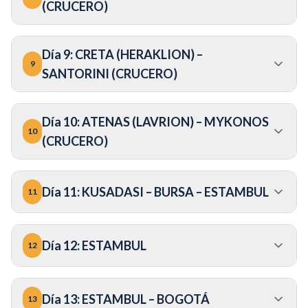
(CRUCERO)
Día
9
:
CRETA (HERAKLION) –
9
SANTORINI (CRUCERO)
Día
10
:
ATENAS (LAVRION) – MYKONOS
10
(CRUCERO)
Día
11
:
KUSADASI – BURSA – ESTAMBUL
11
Día
12
:
ESTAMBUL
12
Día
13
:
ESTAMBUL – BOGOTÁ
13