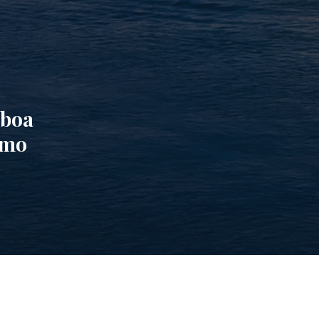
sboa
omo