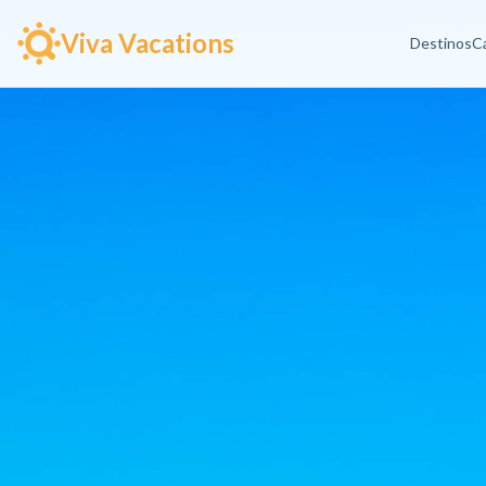
Viva Vacations
Destinos
C