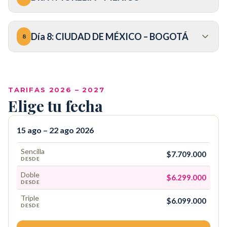
Día
8
:
CIUDAD DE MÉXICO – BOGOTÁ
8
COP
TARIFAS 2026 – 2027
Elige tu fecha
15 ago – 22 ago 2026
Sencilla
$7.709.000
DESDE
Doble
$6.299.000
DESDE
Triple
$6.099.000
DESDE