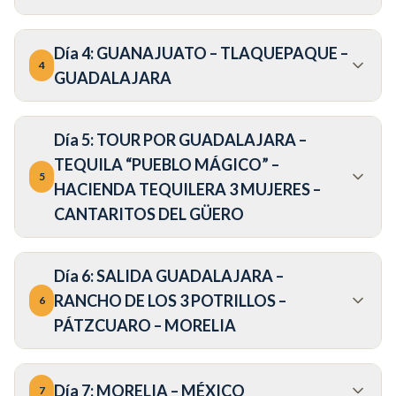
Día
4
:
GUANAJUATO – TLAQUEPAQUE –
4
GUADALAJARA
Día
5
:
TOUR POR GUADALAJARA –
TEQUILA “PUEBLO MÁGICO” –
5
HACIENDA TEQUILERA 3 MUJERES –
CANTARITOS DEL GÜERO
Día
6
:
SALIDA GUADALAJARA –
RANCHO DE LOS 3 POTRILLOS –
6
PÁTZCUARO – MORELIA
Día
7
:
MORELIA – MÉXICO
7