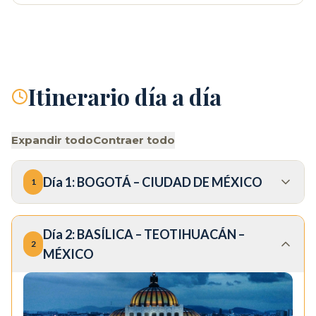
Itinerario día a día
Expandir todo
Contraer todo
Día
1
:
BOGOTÁ – CIUDAD DE MÉXICO
1
Día
2
:
BASÍLICA – TEOTIHUACÁN –
2
MÉXICO