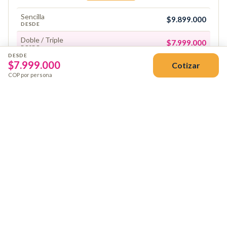
Sencilla
$9.899.000
DESDE
Doble / Triple
$7.999.000
DESDE
DESDE
$
7.999.000
Cotizar
Reservar
COP por persona
Precios por persona en pesos colombianos. Sujetos a
disponibilidad al momento de la reserva.
El viaje incluye
VUELOS Y TRASLADOS
Tiquete aéreo desde Bogotá con impuestos y
equipaje en bodega. Tarifa preferencial.