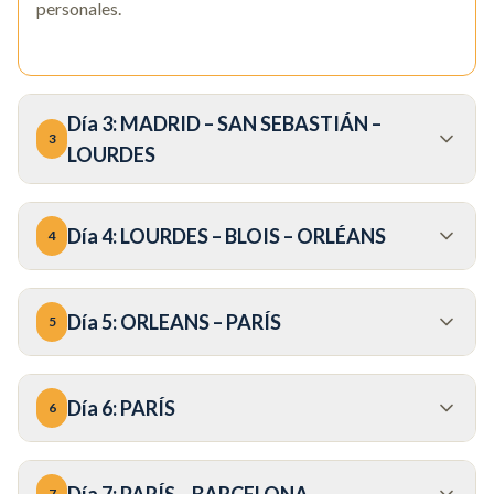
personales.
Día
3
:
MADRID – SAN SEBASTIÁN –
3
LOURDES
Día
4
:
LOURDES – BLOIS – ORLÉANS
4
Día
5
:
ORLEANS – PARÍS
5
Día
6
:
PARÍS
6
Día
7
:
PARÍS – BARCELONA
7