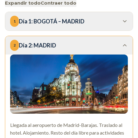
Expandir todo
Contraer todo
Día
1
:
BOGOTÁ – MADRID
1
Día
2
:
MADRID
2
Llegada al aeropuerto de Madrid-Barajas. Traslado al
hotel. Alojamiento. Resto del día libre para actividades