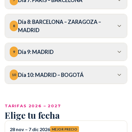
Día
8
:
BARCELONA – ZARAGOZA –
8
MADRID
Día
9
:
MADRID
9
Día
10
:
MADRID – BOGOTÁ
10
COP
TARIFAS 2026 – 2027
Elige tu fecha
28 nov – 7 dic 2026
MEJOR PRECIO