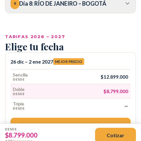
Día
8
:
RÍO DE JANEIRO – BOGOTÁ
8
COP
TARIFAS 2026 – 2027
Elige tu fecha
26 dic – 2 ene 2027
MEJOR PRECIO
Sencilla
$12.899.000
DESDE
Doble
$8.799.000
DESDE
Triple
—
DESDE
Reservar
DESDE
$
8.799.000
Cotizar