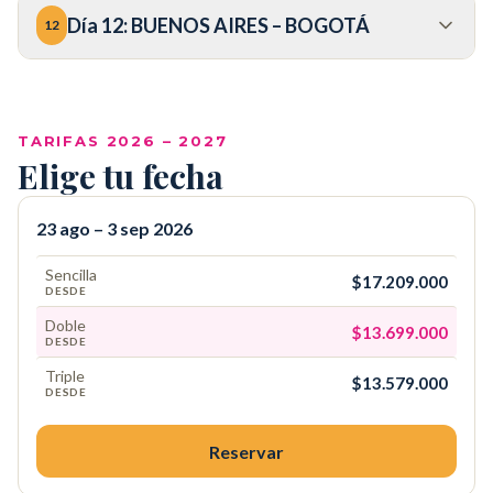
Día
12
:
BUENOS AIRES – BOGOTÁ
12
COP
TARIFAS 2026 – 2027
Elige tu fecha
23 ago – 3 sep 2026
Sencilla
$17.209.000
DESDE
Doble
$13.699.000
DESDE
Triple
$13.579.000
DESDE
Reservar