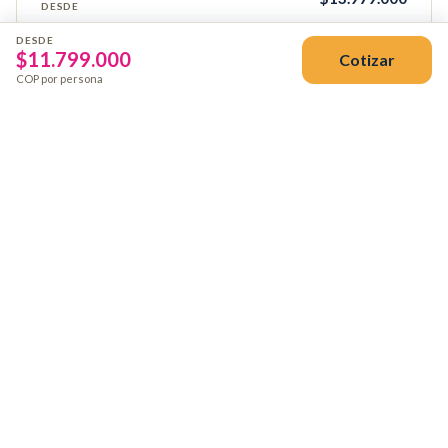
DESDE
DESDE
$
11.799.000
Cotizar
Reservar
COP por persona
1 nov – 12 nov 2026
Sencilla
$20.209.000
DESDE
Doble
$16.099.000
DESDE
Triple
$15.819.000
DESDE
Reservar
13 dic – 24 dic 2026
Sencilla