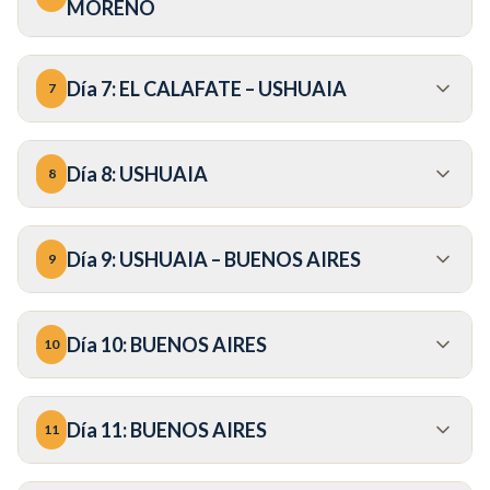
MORENO
Día
7
:
EL CALAFATE – USHUAIA
7
Día
8
:
USHUAIA
8
Día
9
:
USHUAIA – BUENOS AIRES
9
Día
10
:
BUENOS AIRES
10
Día
11
:
BUENOS AIRES
11