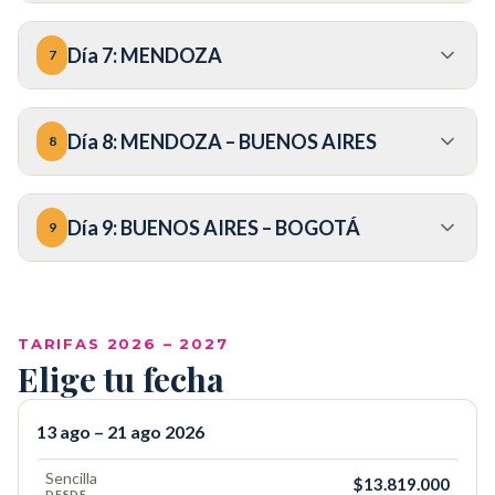
Día
7
:
MENDOZA
7
Día
8
:
MENDOZA – BUENOS AIRES
8
Día
9
:
BUENOS AIRES – BOGOTÁ
9
COP
TARIFAS 2026 – 2027
Elige tu fecha
13 ago – 21 ago 2026
Sencilla
$13.819.000
DESDE