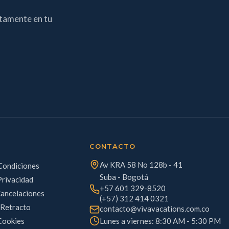
ctamente en tu
CONTACTO
Av KRA 58 No 128b - 41
Condiciones
Suba - Bogotá
Privacidad
+57 601 329-8520
Cancelaciones
(+57) 312 414 0321
 Retracto
contacto@vivavacations.com.co
 Cookies
Lunes a viernes: 8:30 AM - 5:30 PM