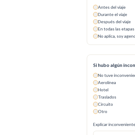
Antes del viaje
Durante el viaje
Después del viaje
En todas las etapas
No aplica, soy agenc
Si hubo algún inco
No tuve inconvenie
Aerolínea
Hotel
Traslados
Circuito
Otro
Explicar inconvenient