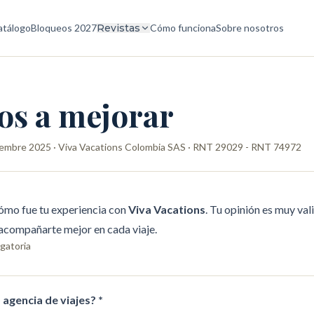
atálogo
Bloqueos 2027
Revistas
Cómo funciona
Sobre nosotros
s a mejorar
embre 2025
· Viva Vacations Colombia SAS · RNT 29029 - RNT 74972
ómo fue tu experiencia con
Viva Vacations
. Tu opinión es muy val
 acompañarte mejor en cada viaje.
igatoria
o agencia de viajes? *