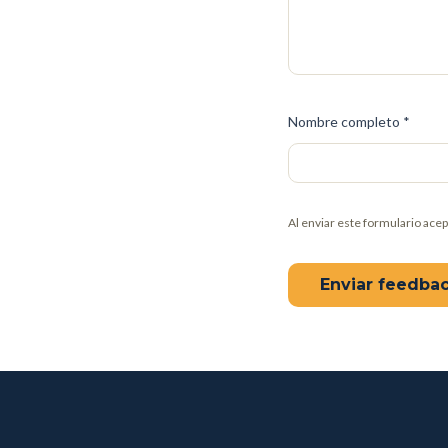
Nombre completo *
Al enviar este formulario ace
Enviar feedba