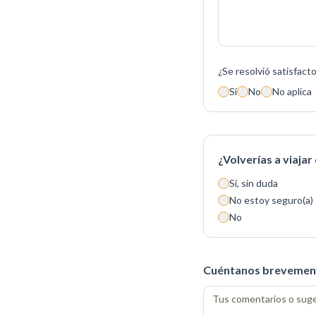
¿Se resolvió satisfact
Sí
No
No aplica
¿Volverías a viajar
Sí, sin duda
No estoy seguro(a)
No
Cuéntanos brevement