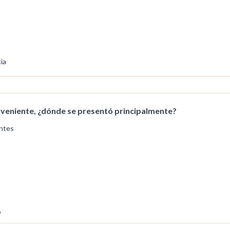
ia
nveniente, ¿dónde se presentó principalmente?
ntes
e